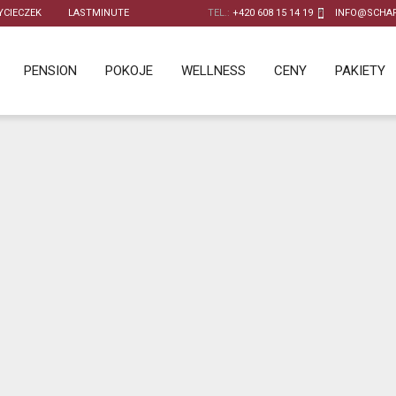
CIECZEK
LASTMINUTE
TEL.:
+420 608 15 14 19
INFO@SCHAF
PENSION
POKOJE
WELLNESS
CENY
PAKIETY