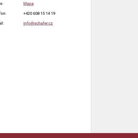
s:
Mapa
fon:
+420 608 15 14 19
il:
info@schafer.cz