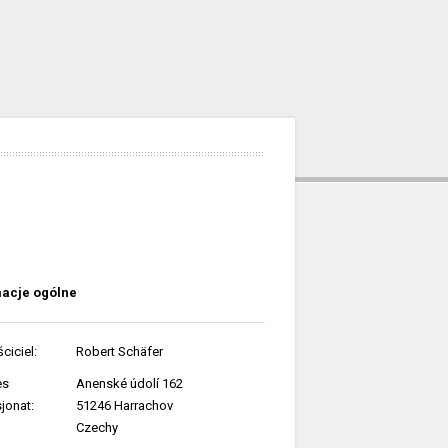
macje ogólne
ciciel:
Robert Schäfer
es
Anenské údolí 162
jonat:
51246 Harrachov
Czechy