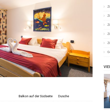
Z
Z
Z
Z
Z
G
VI
Balkon auf der Südseite
Dusche