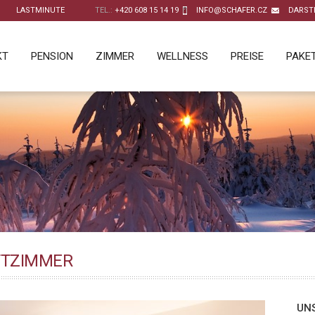
LASTMINUTE
TEL.:
+420 608 15 14 19
INFO@SCHAFER.CZ
DARST
KT
PENSION
ZIMMER
WELLNESS
PREISE
PAKE
TTZIMMER
UN