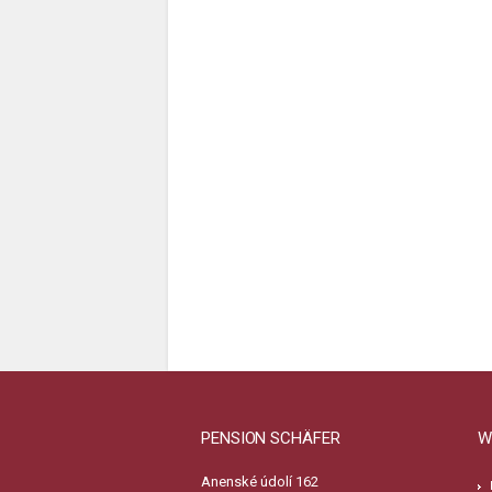
PENSION SCHÄFER
W
Anenské údolí 162