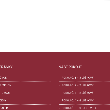
TRÁNKY
NAŠE POKOJE
ÚVOD
POKOJ Č. 1 – 3 LŮŽKOVÝ
PENSION
POKOJ Č. 2 – 2 LŮŽKOVÝ
POKOJE
POKOJ Č. 3 – 2 LŮŽKOVÝ
CENY
POKOJ Č. 4 – 4 LŮŽKOVÝ
GALERIE
POKOJ Č. 5 – STUDIO 2 + 4