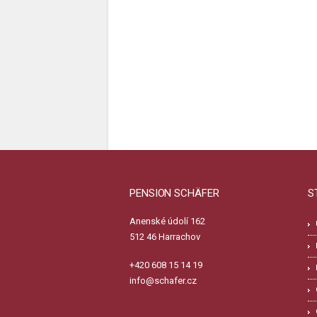
PENSION SCHÄFER
S
Anenské údolí 162
512 46 Harrachov
+420 608 15 14 19
info@schafer.cz