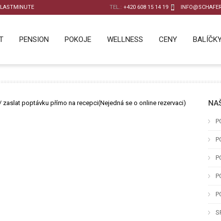
LASTMINUTE
TEL.:
+420 608 15 14 19
INFO@SCHAFER
T
PENSION
POKOJE
WELLNESS
CENY
BALÍČK
NAŠ
/ zaslat poptávku přímo na recepci(Nejedná se o online rezervaci)
P
P
P
P
P
S