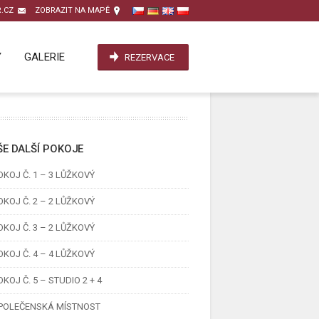
.CZ
ZOBRAZIT NA MAPĚ
Y
GALERIE
REZERVACE
E DALŠÍ POKOJE
OKOJ Č. 1 – 3 LŮŽKOVÝ
OKOJ Č. 2 – 2 LŮŽKOVÝ
OKOJ Č. 3 – 2 LŮŽKOVÝ
OKOJ Č. 4 – 4 LŮŽKOVÝ
OKOJ Č. 5 – STUDIO 2 + 4
POLEČENSKÁ MÍSTNOST